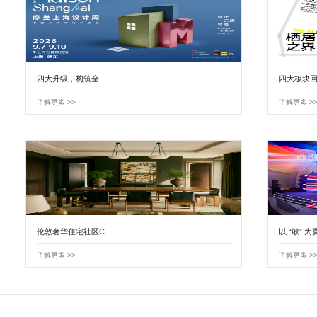
四大升级，构筑全
四大板块回
了解更多 >>
了解更多 >
伦敦奢华住宅社区C
以 “敢” 为
了解更多 >>
了解更多 >