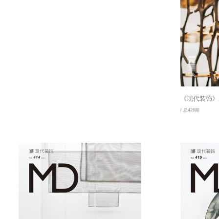
《现代装饰》2
/ 总426期