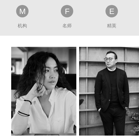
M
F
E
机构
名师
精英