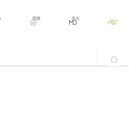
动
视频
杂志