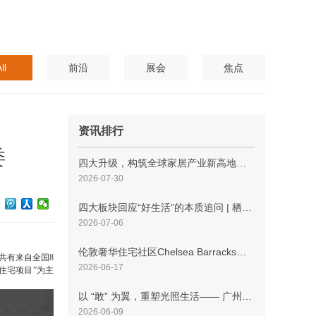
ll
前沿
展会
焦点
资讯排行
委
四大升级，构筑全球家居产业新高地——2026浦东家具家居双展即将开幕
2026-07-30
四大板块回应“好生活”的本质追问 | 栖居之界·第二季 亮点前瞻
2026-07-06
伦敦奢华住宅社区Chelsea Barracks推出最新力作1 Five Fields Square
共有来自全国8
2026-06-17
的住宅项目”为主
以 “敢” 为翼，重塑光照生活—— 广州国际照明展览会今日开幕
2026-06-09