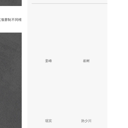
奖项赛制不同维
姜峰
崔树
琚宾
孙少川