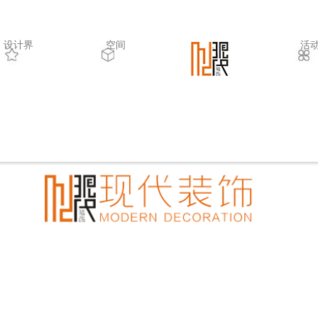
设计界
空间
.
活