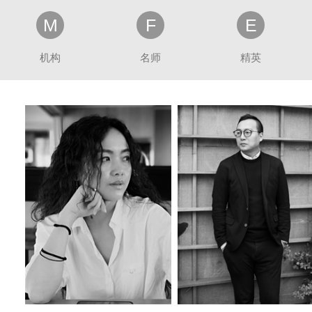
M
F
E
机构
名师
精英