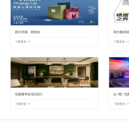
四大升级，构筑全
四大板块回
了解更多 >>
了解更多 >
伦敦奢华住宅社区C
以 “敢” 为
了解更多 >>
了解更多 >