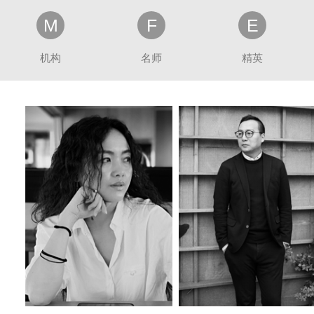
M
F
E
机构
名师
精英