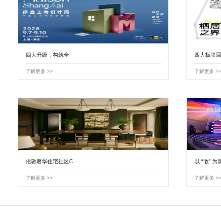
四大升级，构筑全
四大板块回
了解更多 >>
了解更多 >
伦敦奢华住宅社区C
以 “敢” 为
了解更多 >>
了解更多 >