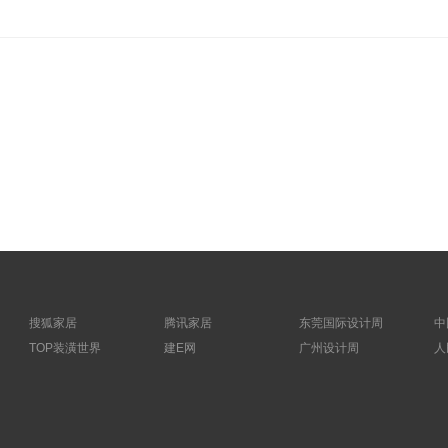
搜狐家居
腾讯家居
东莞国际设计周
中
TOP装潢世界
建E网
广州设计周
人