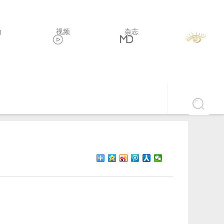
动
视频
杂志