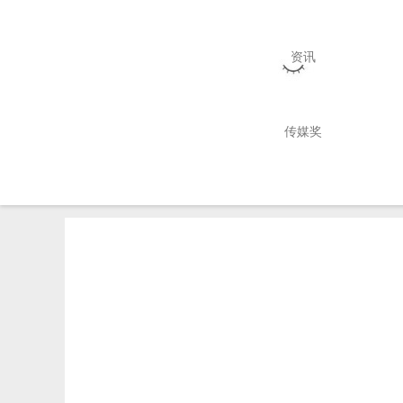
资讯
M
N
G
H
传媒奖
机构
内地
港澳台
海外