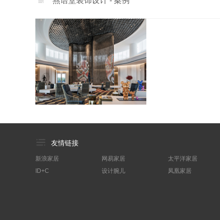
燕语堂装饰设计 - 案例
友情链接
新浪家居
网易家居
太平洋家居
ID+C
设计腕儿
凤凰家居