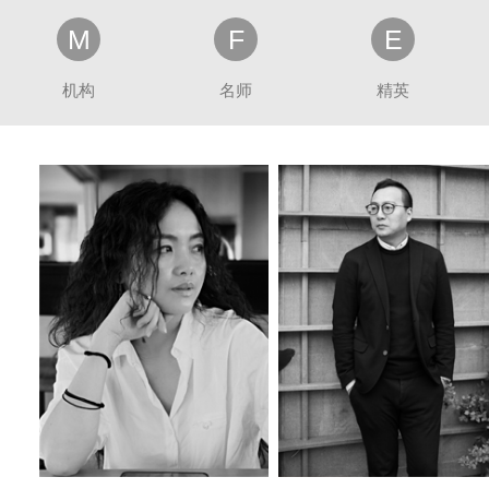
M
F
E
机构
名师
精英