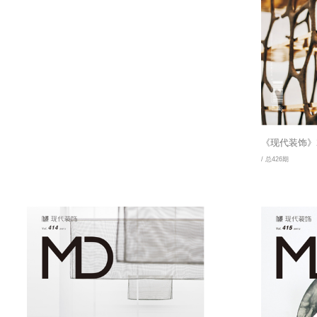
《现代装饰》2
/ 总426期