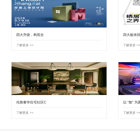
四大升级，构筑全
四大板块回
了解更多 >>
了解更多 >
伦敦奢华住宅社区C
以 “敢” 为
了解更多 >>
了解更多 >