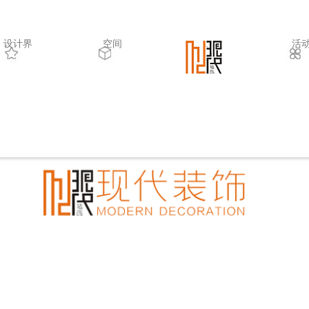
设计界
空间
.
活