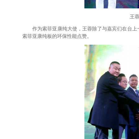
王蓉在
作为索菲亚康纯大使，王蓉除了与嘉宾们在台上一同
索菲亚康纯板的环保性能点赞。