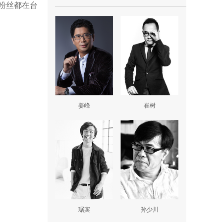
粉丝都在台
姜峰
崔树
琚宾
孙少川