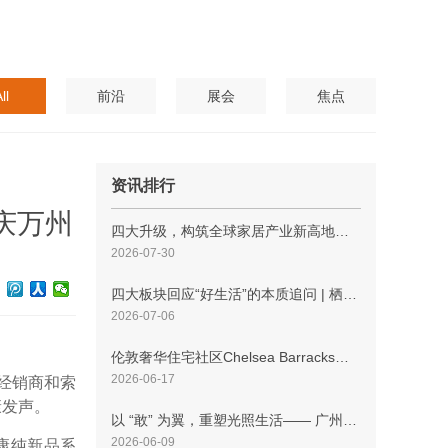
ll
前沿
展会
焦点
资讯排行
庆万州
四大升级，构筑全球家居产业新高地——2026浦东家具家居双展即将开幕
2026-07-30
四大板块回应“好生活”的本质追问 | 栖居之界·第二季 亮点前瞻
2026-07-06
伦敦奢华住宅社区Chelsea Barracks推出最新力作1 Five Fields Square
2026-06-17
有经销商和索
康发声。
以 “敢” 为翼，重塑光照生活—— 广州国际照明展览会今日开幕
2026-06-09
康纯新品系