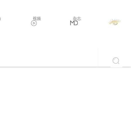
动
视频
杂志