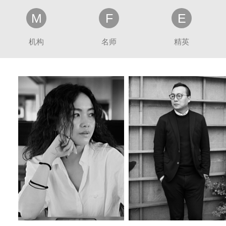
M
F
E
机构
名师
精英