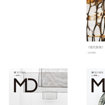
《现代装饰》2
/ 总426期