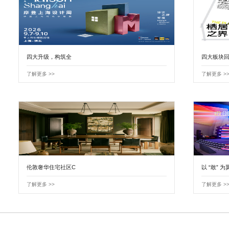
四大升级，构筑全
四大板块回
了解更多 >>
了解更多 >
伦敦奢华住宅社区C
以 “敢” 为
了解更多 >>
了解更多 >