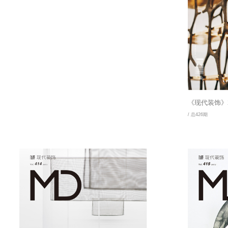
《现代装饰》2
/ 总426期