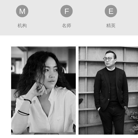
M
F
E
机构
名师
精英