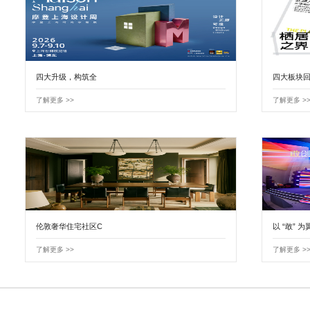
四大升级，构筑全
四大板块回
了解更多 >>
了解更多 >
伦敦奢华住宅社区C
以 “敢” 为
了解更多 >>
了解更多 >