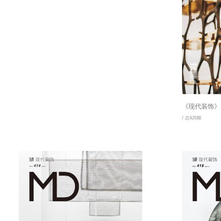
《现代装饰》2
/ 总426期