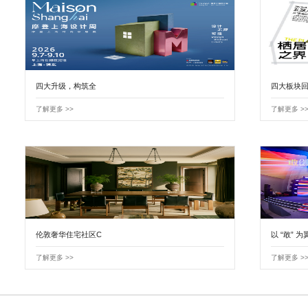
四大升级，构筑全
四大板块回
了解更多 >>
了解更多 >
伦敦奢华住宅社区C
以 “敢” 为
了解更多 >>
了解更多 >