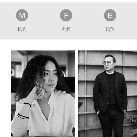
M
F
E
机构
名师
精英