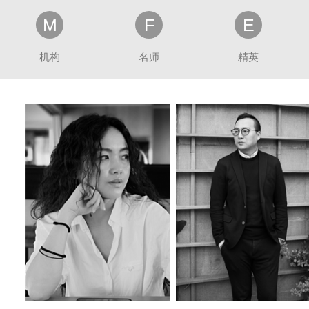
M
F
E
机构
名师
精英