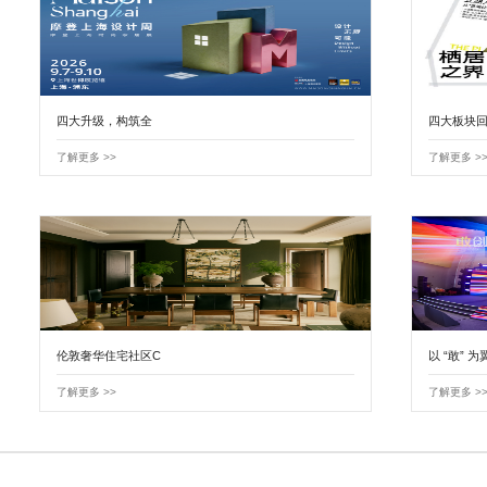
四大升级，构筑全
四大板块回
了解更多 >>
了解更多 >
伦敦奢华住宅社区C
以 “敢” 为
了解更多 >>
了解更多 >