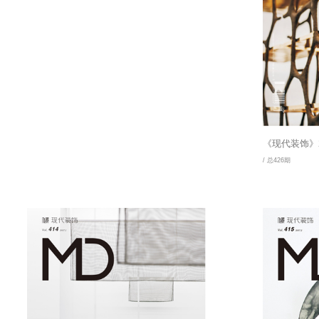
《现代装饰》2
/ 总426期