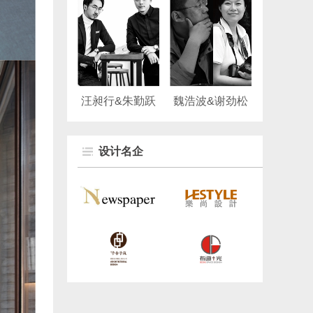
汪昶行&朱勤跃
魏浩波&谢劲松
设计名企