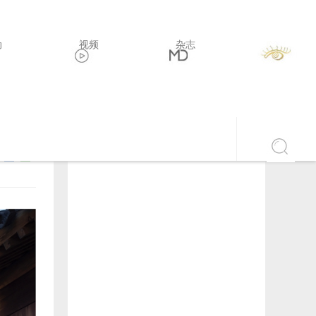
设计沙龙
精英访谈
设计新势力
城市发现
动
视频
杂志
即将开启
设计师：
返回>>