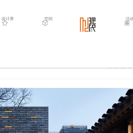
All
设计界
空间
.
活