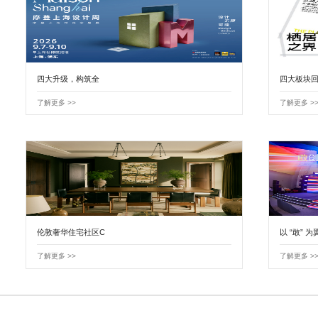
四大升级，构筑全
四大板块回
了解更多 >>
了解更多 >
伦敦奢华住宅社区C
以 “敢” 为
了解更多 >>
了解更多 >