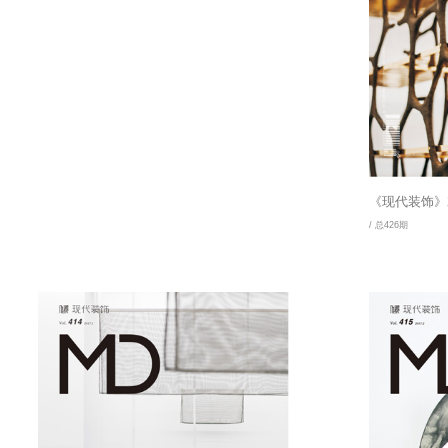
《现代装饰》2
/ 总426期